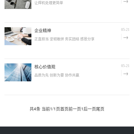
让焊机处理更简单
企业精神
05-21
正直担当 坚韧敢拼 务实团结 感恩分享
核心价值观
05-21
品质为先 创新为要 协作共赢
共4条 当前1/1页
首页
前一页
1
后一页
尾页