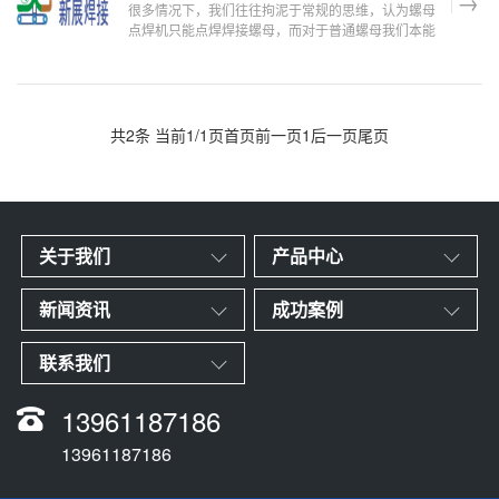
很多情况下，我们往往拘泥于常规的思维，认为螺母
点焊机只能点焊焊接螺母，而对于普通螺母我们本能
得认为不可以用来点焊。而事实上，只要我们有需
求，有想法，很多既定的思维
共2条 当前1/1页
首页
前一页
1
后一页
尾页
关于我们
产品中心
新闻资讯
成功案例
联系我们
13961187186
13961187186