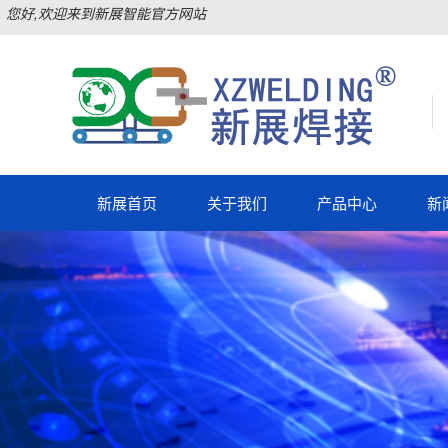
您好,欢迎来到新展智能官方网站
新展首页
关于我们
产品中心
新